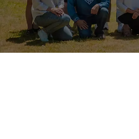
Ukrainian Dnipro Ensemble of Edmonton​