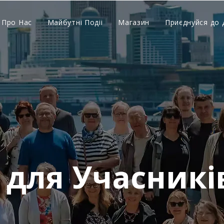
Про Нас
Майбутні Подіі
Магазин
Приєднуйся до 
для Учасникі