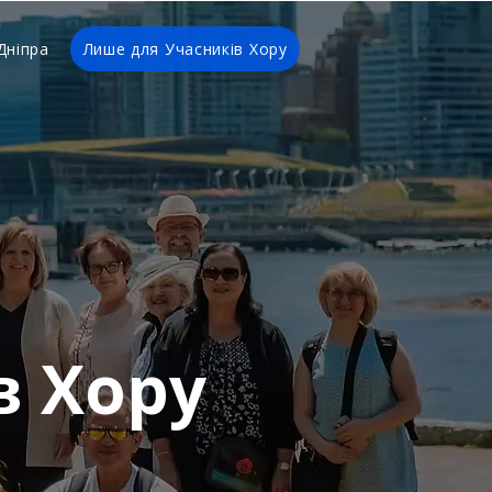
Дніпра
Лише для Учасників Хору
в Хору